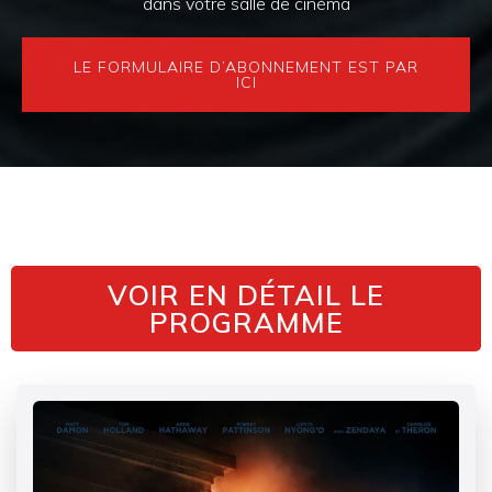
dans votre salle de cinéma
LE FORMULAIRE D’ABONNEMENT EST PAR
ICI
VOIR EN DÉTAIL LE
PROGRAMME