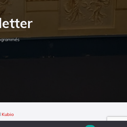
etter
programmés
d
Kubio