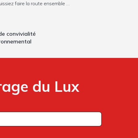
issiez faire la route ensemble …
 convivialité
ironnemental
age du Lux