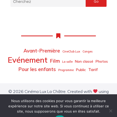
Go
Avant-Première
CineClub Lux
Conges
Evénement
Film
Non classé
Photos
La salle
Pour les enfants
Tarif
Public
Programme
© 2026 Cinéma Lux La Châtre. Created with
using
WordPress and
Kubio
Nous utilisons des cookies pour vous garantir la meilleure
expérience sur notre site web. Si vous continuez à utiliser ce
CONTACT
FACEBOOK
INSTAGRAM
YOUTUBE
LINKEDIN
site, nous supposerons que vous en êtes satisfait.