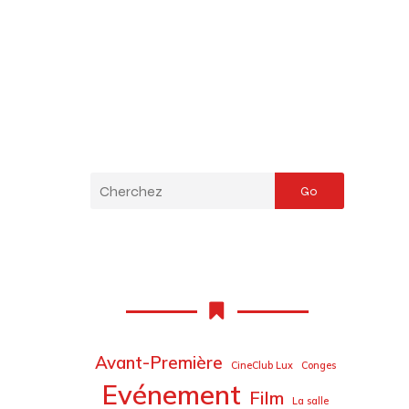
Go
Avant-Première
CineClub Lux
Conges
Evénement
Film
La salle