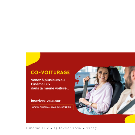
-
-
Cinéma Lux
15 février 2026
22h27