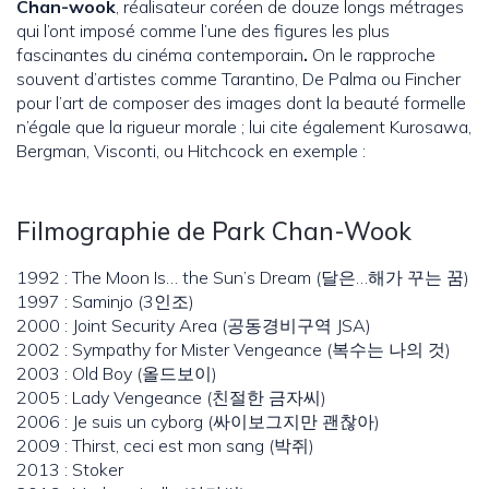
Chan-wook
, réalisateur coréen de douze longs métrages
qui l’ont imposé comme l’une des figures les plus
fascinantes du cinéma contemporain
.
On le rapproche
souvent d’artistes comme Tarantino, De Palma ou Fincher
pour l’art de composer des images dont la beauté formelle
n’égale que la rigueur morale ; lui cite également Kurosawa,
Bergman, Visconti, ou Hitchcock en exemple :
Filmographie de Park Chan-Wook
1992 : The Moon Is… the Sun’s Dream (달은…해가 꾸는 꿈)
1997 : Saminjo (3인조)
2000 : Joint Security Area (공동경비구역 JSA)
2002 : Sympathy for Mister Vengeance (복수는 나의 것)
2003 : Old Boy (올드보이)
2005 : Lady Vengeance (친절한 금자씨)
2006 : Je suis un cyborg (싸이보그지만 괜찮아)
2009 : Thirst, ceci est mon sang (박쥐)
2013 : Stoker