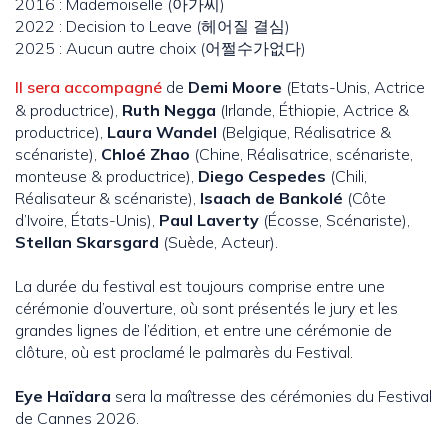
2016 : Mademoiselle (아가씨)
2022 : Decision to Leave (헤어질 결심)
2025 : Aucun autre choix (어쩔수가없다)
Il sera accompagné
de
Demi Moore
(Etats-Unis, Actrice
& productrice),
Ruth Negga
(Irlande, Éthiopie, Actrice &
productrice),
Laura Wandel
(Belgique, Réalisatrice &
scénariste),
Chloé Zhao
(Chine, Réalisatrice, scénariste,
monteuse & productrice),
Diego Cespedes
(Chili,
Réalisateur & scénariste),
Isaach de Bankolé
(Côte
d’Ivoire, États-Unis),
Paul Laverty
(Écosse, Scénariste),
Stellan Skarsgard
(Suède, Acteur).
La durée du festival est toujours comprise entre une
cérémonie d’ouverture, où sont présentés le jury et les
grandes lignes de l’édition, et entre une cérémonie de
clôture, où est proclamé le palmarès du Festival.
Eye Haïdara
sera la maîtresse des cérémonies du Festival
de Cannes 2026.