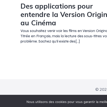
Des applications pour
entendre la Version Origi
au Cinéma
Vous souhaitez venir voir les films en Version Origi
Titrée en Français, mais la lecture des sous-titres 
problème. Sachez qu’il existe des[…]
© 2026
Nous utilisons des cookies pour vous garantir la meill
CONTACT
FACEBOOK
INSTAGRAM
YOUTUBE
LINKEDIN
THÉÂTRE MAU