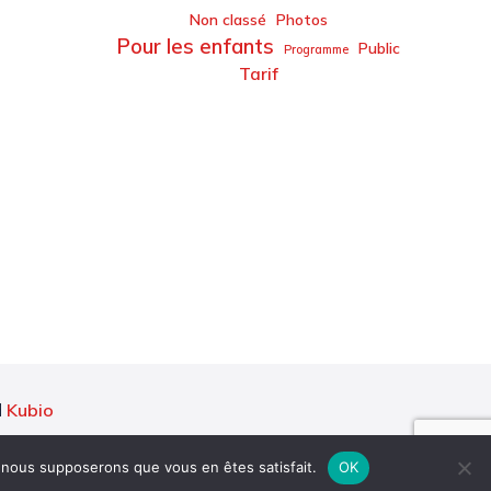
Non classé
Photos
Pour les enfants
Public
Programme
Tarif
d
Kubio
e, nous supposerons que vous en êtes satisfait.
OK