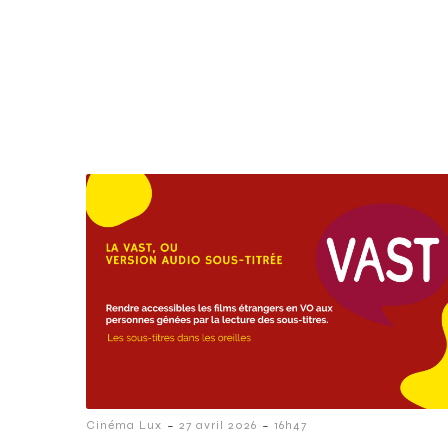
-
-
Cinéma Lux
27 avril 2026
16h47