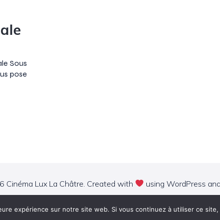
nale
nale Sous
vous pose
 Cinéma Lux La Châtre. Created with
using WordPress an
eure expérience sur notre site web. Si vous continuez à utiliser ce sit
RICE SAND
POLITIQUE DE CONFIDENTIALITÉ