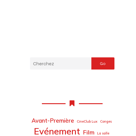
Go
Avant-Première
CineClub Lux
Conges
Evénement
Film
La salle