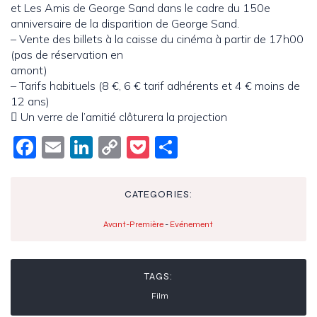
et Les Amis de George Sand dans le cadre du 150e
anniversaire de la disparition de George Sand.
– Vente des billets à la caisse du cinéma à partir de 17h00
(pas de réservation en
amont)
– Tarifs habituels (8 €, 6 € tarif adhérents et 4 € moins de
12 ans)
 Un verre de l’amitié clôturera la projection
Fac
Em
Link
Cop
Poc
Par
ebo
ail
edIn
y
ket
tag
ok
Link
er
CATEGORIES:
Avant-Première
-
Evénement
TAGS:
Film