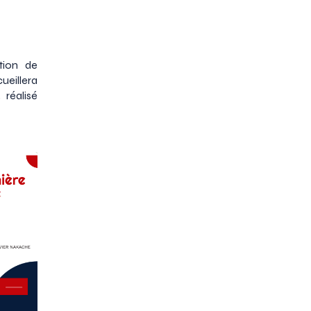
tion de
eillera
 réalisé