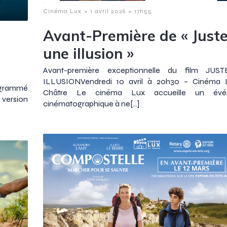
-
-
Cinéma Lux
1 avril 2026
17h55
Avant-Première de « Just
une illusion »
Avant-première exceptionnelle du film JU
ILLUSIONVendredi 10 avril à 20h30 – Cinéma 
rogrammé
Châtre Le cinéma Lux accueille un évé
 version
cinématographique à ne[…]