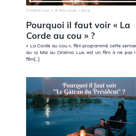
-
-
Cinéma Lux
16 mai 2026
9h20
Pourquoi il faut voir « La
Corde au cou » ?
« La Corde au cou », film programmé cette semai
au 19 Mai au Cinéma Lux, est un film à ne pas r
film[…]