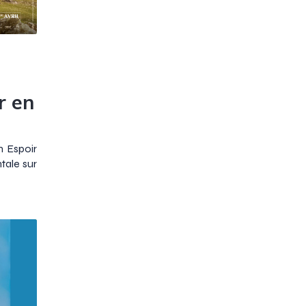
r en
n Espoir
tale sur