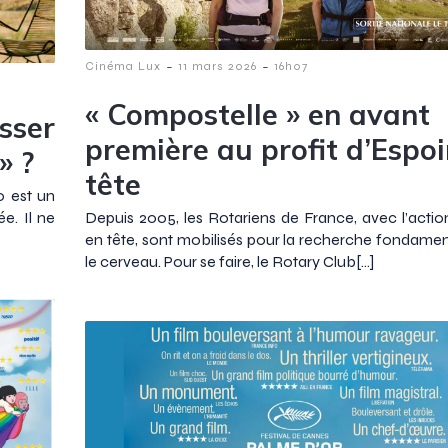
-
-
Cinéma Lux
11 mars 2026
16h07
« Compostelle » en avant
sser
première au profit d’Espoi
» ?
tête
o est un
e. Il ne
Depuis 2005, les Rotariens de France, avec l’actio
en tête, sont mobilisés pour la recherche fondamen
le cerveau. Pour se faire, le Rotary Club[…]