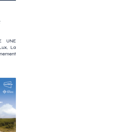
e
STE UNE
Lux, La
nement