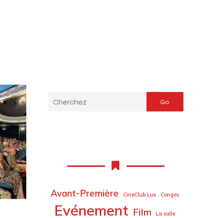
Go
Avant-Première
CineClub Lux
Conges
Evénement
Film
La salle