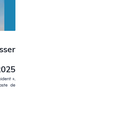
sser
2025
ident »,
éaste de