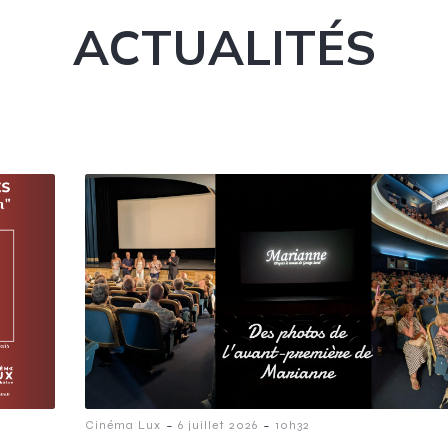
ACTUALITÉS
-
-
Cinéma Lux
6 juillet 2026
10h32